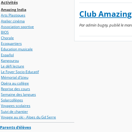
Activités
Amazing India
Club Amazing
Arts Plastiques
Atelier cinéma
Par admin bugey, publié le mar
Association sportive
BIOS
Chorale
Ecoquartiers
Education musicale
Español
Kangourou
Le défi lecture
Le Foyer Socio-Educatif
Mémorial d'Izieu
Opéra au collège
Reprise des cours
Semaine des langues
Solarcollèges
Voyages scolaires
Suivi de chantier
Voyage au ski - Alpes du Gd Serre
Parents d'élèves