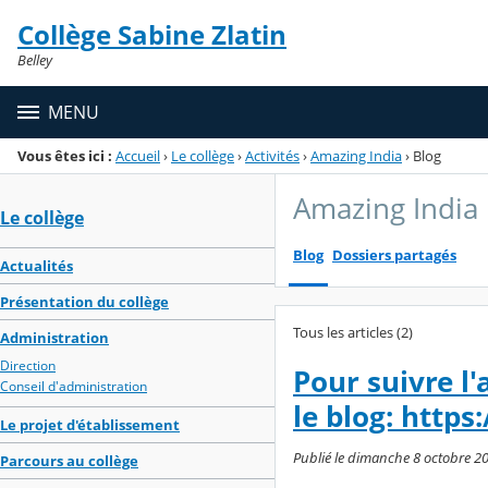
Panneau de gestion des cookies
Collège Sabine Zlatin
Menu de la rubrique
Contenu
Belley
MENU
Vous êtes ici :
Accueil
›
Le collège
›
Activités
›
Amazing India
›
Blog
Amazing India
Le collège
Blog
Dossiers partagés
Actualités
Présentation du collège
Tous les articles (2)
Administration
Direction
Pour suivre l
Conseil d'administration
le blog: http
Le projet d'établissement
Publié le dimanche 8 octobre 20
Parcours au collège