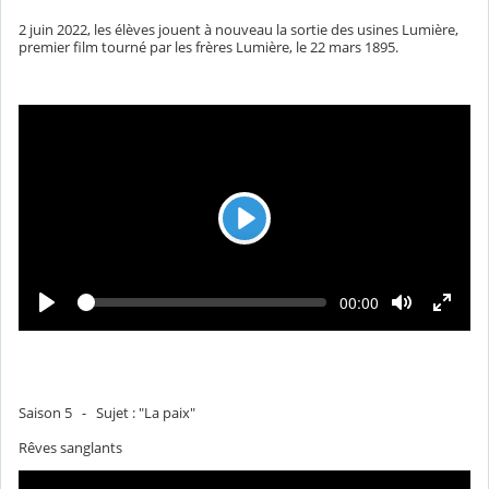
p
u
r
s
r
é
2 juin 2022, les élèves jouent à nouveau la sortie des usines Lumière,
e
e
c
premier film tourné par les frères Lumière, le 22 mars 1895.
o
u
l
é
L
e
c
L
T
00:00
t
e
e
c
m
u
t
p
u
r
s
r
é
e
e
c
o
Saison 5 - Sujet : "La paix"
u
l
Rêves sanglants
é