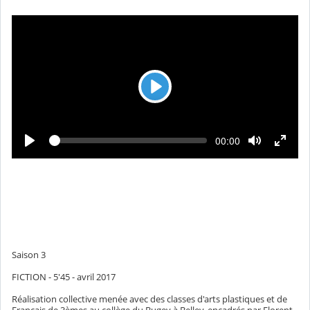
u
l
é
L
e
c
L
T
00:00
t
e
e
c
m
u
t
p
u
r
s
r
é
e
e
c
o
u
l
é
Saison 3
FICTION - 5'45 - avril 2017
Réalisation collective menée avec des classes d'arts plastiques et de
Français de 3èmes au collège du Bugey à Belley, encadrés par Florent