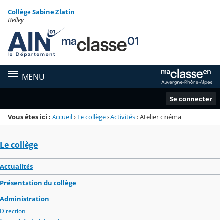
Panneau de gestion des cookies
Collège Sabine Zlatin
Menu de la rubrique
Contenu
Belley
MENU
Se connecter
Vous êtes ici :
Accueil
›
Le collège
›
Activités
›
Atelier cinéma
Le collège
Actualités
Présentation du collège
Administration
Direction