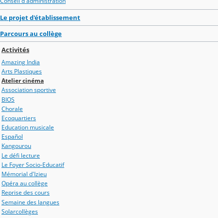
Conseil d'administration
Le projet d'établissement
Parcours au collège
Activités
Amazing India
Arts Plastiques
Atelier cinéma
Association sportive
BIOS
Chorale
Ecoquartiers
Education musicale
Español
Kangourou
Le défi lecture
Le Foyer Socio-Educatif
Mémorial d'Izieu
Opéra au collège
Reprise des cours
Semaine des langues
Solarcollèges