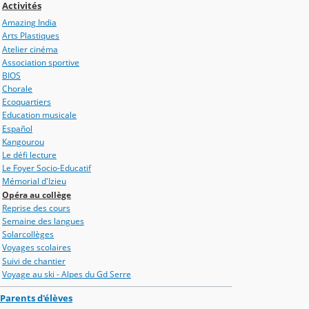
Activités
Amazing India
Arts Plastiques
Atelier cinéma
Association sportive
BIOS
Chorale
Ecoquartiers
Education musicale
Español
Kangourou
Le défi lecture
Le Foyer Socio-Educatif
Mémorial d'Izieu
Opéra au collège
Reprise des cours
Semaine des langues
Solarcollèges
Voyages scolaires
Suivi de chantier
Voyage au ski - Alpes du Gd Serre
Parents d'élèves