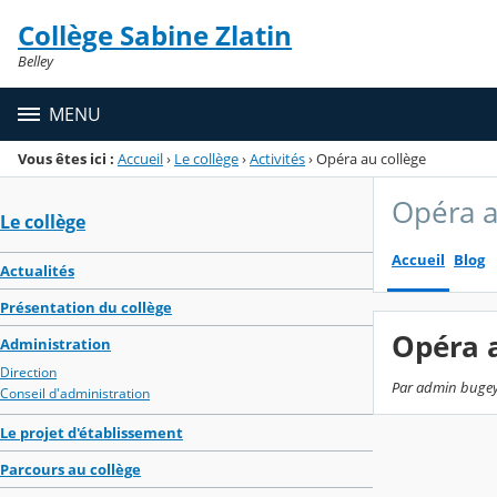
Panneau de gestion des cookies
Collège Sabine Zlatin
Menu de la rubrique
Contenu
Belley
MENU
Vous êtes ici :
Accueil
›
Le collège
›
Activités
›
Opéra au collège
Opéra a
Le collège
Accueil
Blog
Actualités
Présentation du collège
Opéra a
Administration
Direction
Par admin bugey,
Conseil d'administration
Le projet d'établissement
Parcours au collège