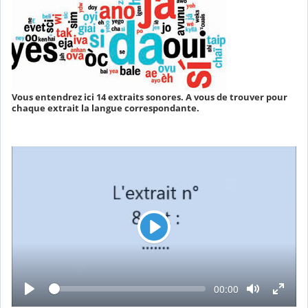
Vous entendrez ici 14 extraits sonores. A vous de trouver pour
chaque extrait la langue correspondante.
L
e
c
t
L
T
00:00
e
e
u
c