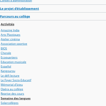
Conseil d'administration
Le projet d'établissement
Parcours au collège
Activités
Amazing India
Arts Plastiques
Atelier cinéma
Association sportive
BIOS
Chorale
Ecoquartiers
Education musicale
Español
Kangourou
Le défi lecture
Le Foyer Socio-Educatif
Mémorial d'Izieu
Opéra au collège
Reprise des cours
Semaine des langues
Solarcollèges