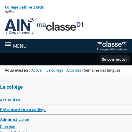
Panneau de gestion des cookies
Collège Sabine Zlatin
Menu de la rubrique
Contenu
Belley
MENU
Se connecter
Vous êtes ici :
Accueil
›
Le collège
›
Activités
›
Semaine des langues
Le collège
Actualités
Présentation du collège
Administration
Direction