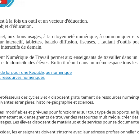
t à la fois un outil et un vecteur d'éducation.
objet d'éducation.
net, aux bons usages, à la citoyenneté numérique, à communiquer et su
r interactif, tablettes, balado diffusion, liseuses, ....autant d'outils
interactifs de demain.
 Numérique de Travail permet aux enseignants de travailler dans un env
e et le domicile des élèves. Enfin il réunit dans un même espace tous les 
t de loi pour une République numérique
 ressources numériques
professeurs des cycles 3 et 4 disposent gratuitement de ressources numéri
ivantes étrangères, histoire-géographie et sciences.
es, modifiables et prévues pour fonctionner sur tout type de supports, en l
rmettent aux enseignants de trouver des ressources multimédia, créer des sé
sages. Les élèves disposent de matériaux et de services pour se documenter
céder, les enseignants doivent s’inscrire avec leur adresse professionnelle* o