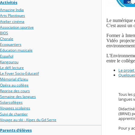
Activités
Amazing India
Arts Plastiques
Le numérique es
Atelier cinéma
C'est aussi un 
Association sportive
BIOS
Former à Inter
Chorale
Vidéo projecteu
Ecoquartiers
environnement 
Education musicale
L'Environnement
Español
entre le collèg
Kangourou
Le défi lecture
Le proje
Le Foyer Socio-Educatif
Quelques
Mémorial d'Izieu
Opéra au collège
Reprise des cours
Tous les 
Semaine des langues
langues v
Solarcollèges
Voyages scolaires
Didactisé
(BRNE) pe
Suivi de chantier
apprentis
Voyage au ski - Alpes du Gd Serre
Pour y ac
Parents d'élèves