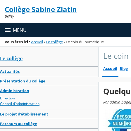
Panneau de gestion des cookies
Collège Sabine Zlatin
Menu de la rubrique
Contenu
Belley
MENU
Vous êtes ici :
Accueil
›
Le collège
›
Le coin du numérique
Le coin
Le collège
Accueil
Blog
Actualités
Présentation du collège
Quelqu
Administration
Direction
Par admin bugey, 
Conseil d'administration
Le projet d'établissement
Parcours au collège